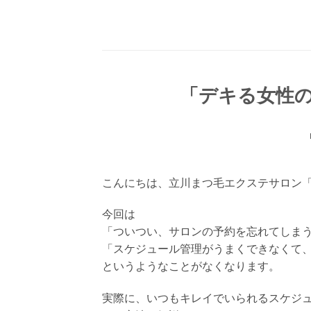
Skip
to
content
「デキる女性
こんにちは、立川まつ毛エクステサロン
今回は
「ついつい、サロンの予約を忘れてしま
「スケジュール管理がうまくできなくて
というようなことがなくなります。
実際に、いつもキレイでいられるスケジ